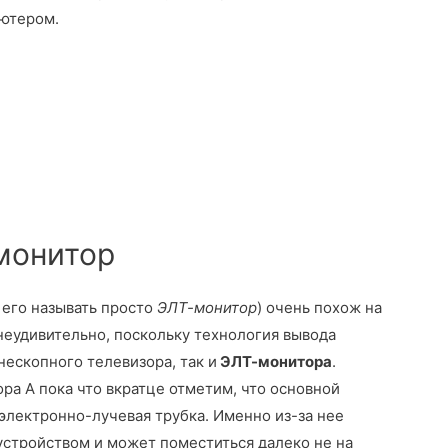
ьютером.
монитор
 его называть просто
ЭЛТ-монитор
) очень похож на
еудивительно, поскольку техноло­гия вывода
ескопного телеви­зора, так и
ЭЛТ-монитора
.
а А пока что вкратце отметим, что основ­ной
электронно-лучевая трубка. Именно из-за нее
устройством и может поместиться далеко не на