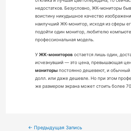
отклика и лучшая цветопередача, то сейч
недостатков. Безусловно, ЖК-мониторы быв
воистину никудышное качество изображения
наилучший ЖК-монитор, ис­ходя из сферы ег
подойти один монитор, любителю компьюте
профессиональная модель.
У
ЖК-мониторов
остается лишь один, дост
исчезнувший — это цена, превышающая цен
мониторы
постоянно дешевеют, и обычный
долл. или даже дешев­ле. Но при этом про
же размером экрана может стоить более 70
Навигация
←
Предыдущая Запись