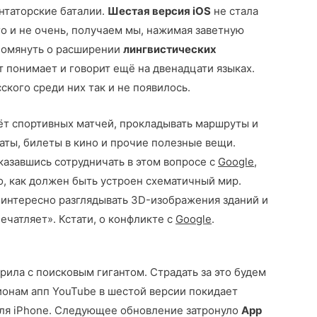
нтаторские баталии.
Шестая версия iOS
не стала
го и не очень, получаем мы, нажимая заветную
упомянуть о расширении
лингвистических
т понимает и говорит ещё на двенадцати языках.
сского среди них так и не появилось.
чёт спортивных матчей, прокладывать маршруты и
аты, билеты в кино и прочие полезные вещи.
азавшись сотрудничать в этом вопросе с
Google
,
, как должен быть устроен схематичный мир.
, интересно разглядывать 3D-изображения зданий и
печатляет». Кстати, о конфликте с
Google
.
рила с поисковым гигантом. Страдать за это будем
онам апп YouTube в шестой версии покидает
для iPhone. Следующее обновление затронуло
App