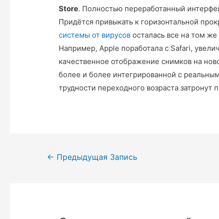
Store
. Полностью переработанный интерфе
Придётся привыкать к горизонтальной про
системы от вирусов
осталась все на том же
Например, Apple поработала с Safari, увели
качественное отображение снимков на ново
более и более интегрированной с реальным
трудности переходного возраста затронут 
Навигация
←
Предыдущая Запись
по
записям